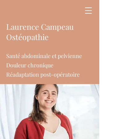
Laurence Campeau
Ostéopathie
Santé abdominale et pelvienne
Douleur chronique
Réadaptation post-opératoire