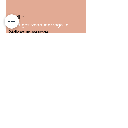
E-mail
Rédigez un message
Envoyer
Voici quelques collaborations
récentes à mon actif
Création de contenu vidéo en cours et
d'articles de blog avec
Ta grand-mère
approuve