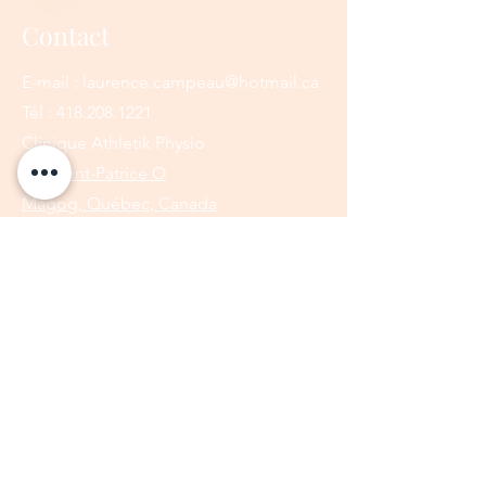
Contact
E-mail :
laurence.campeau@hotmail.ca
Tél :
418.208.1221
Clinique Athletik Physio
435 Saint-Patrice O
Magog, Québec, Canada
J1X 1W8