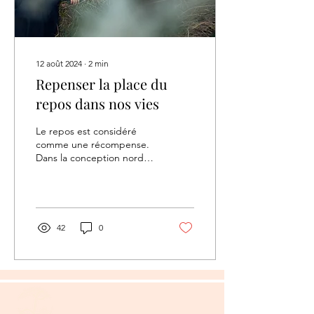
12 août 2024
∙
2
min
Repenser la place du
repos dans nos vies
Le repos est considéré
comme une récompense.
Dans la conception nord-
américaine en 2024, on
s’alloue le droit de se
reposer, seulement...
42
0