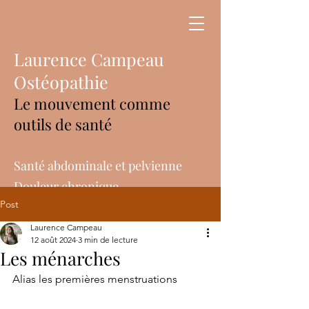
Laurence Campeau
Ostéopathie
Le mouvement comme
outils de santé
Santé abdominale et pelvienne
Douleur chronique
Post
Réadaptation post-opératoire
Personnes âgées
Laurence Campeau
12 août 2024
3 min de lecture
Les ménarches
Alias les premières menstruations