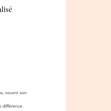
lisé
ps, nourrir son 
e différence.