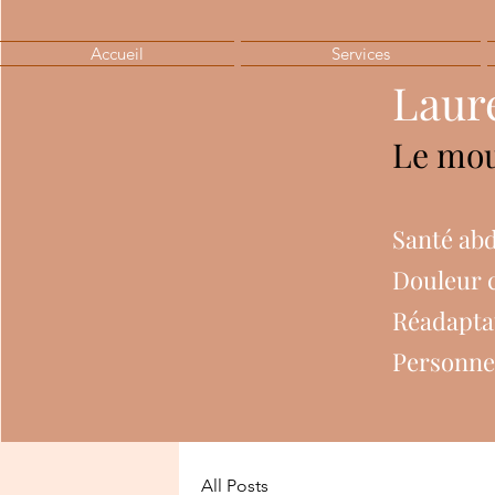
Accueil
Services
Laur
Le mou
Santé abd
Douleur 
Réadapta
Personne
All Posts