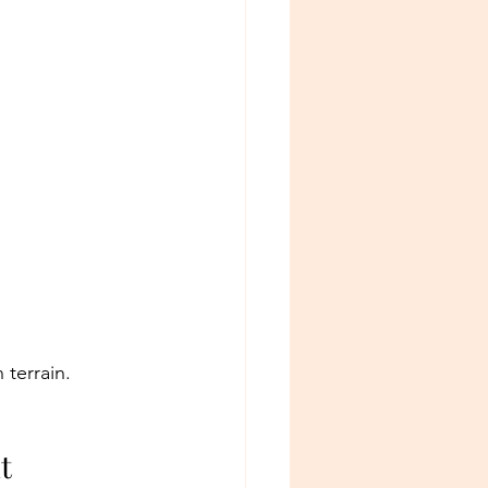
 terrain.
t