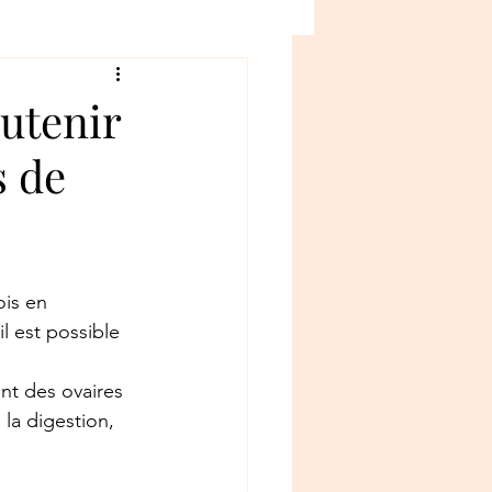
outenir
s de
ois en 
l est possible 
nt des ovaires 
la digestion, 