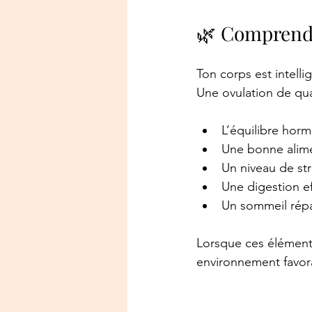
🌿 Comprendre
Ton corps est intelli
Une ovulation de qu
L’équilibre hor
Une bonne alim
Un niveau de st
Une digestion ef
Un sommeil répa
Lorsque ces éléments
environnement favora