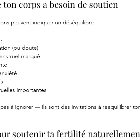
 ton corps a besoin de soutien
ions peuvent indiquer un déséquilibre :
s
tion (ou doute)
nstruel marqué
nte
anxiété
fs
uelles importantes
as à ignorer — ils sont des invitations à rééquilibrer ton
our soutenir ta fertilité naturellemen