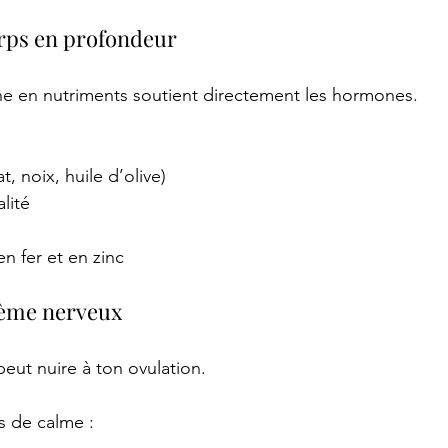
orps en profondeur
he en nutriments soutient directement les hormones.
, noix, huile d’olive)
lité
en fer et en zinc
stème nerveux
eut nuire à ton ovulation. 
 de calme : 