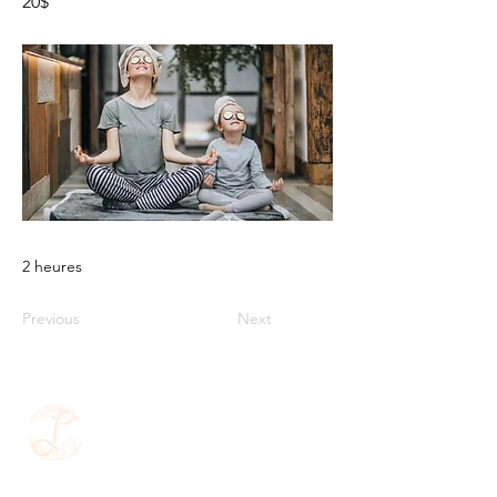
20$
2 heures
Previous
Next
Contact